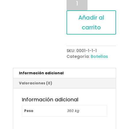
personalizada
4
cantidad
Añadir al
carrito
SKU:
0001-1-1-1
Categoría:
Botellas
Información adicional
Valoraciones (0)
Información adicional
Peso
360 kg